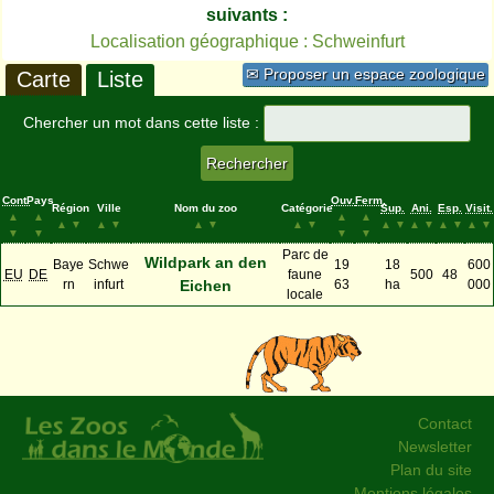
suivants :
Localisation géographique : Schweinfurt
✉ Proposer un espace zoologique
Carte
Liste
Chercher un mot dans cette liste :
Cont.
Pays
Ouv.
Ferm.
Région
Ville
Nom du zoo
Catégorie
Sup.
Ani.
Esp.
Visit.
▲
▲
▲
▲
▲
▼
▲
▼
▲
▼
▲
▼
▲
▼
▲
▼
▲
▼
▲
▼
▼
▼
▼
▼
Parc de
Wildpark an den
Baye
Schwe
19
18
600
EU
DE
faune
500
48
rn
infurt
Eichen
63
ha
000
locale
Contact
Newsletter
Plan du site
Mentions légales