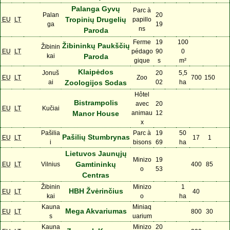
Palanga Gyvų
Parc à
Palan
20
Tropinių Drugelių
EU
LT
papillo
ga
19
ns
Paroda
Ferme
19
100
Žibininkų Paukščių
Žibinin
EU
LT
pédago
90
0
kai
Paroda
gique
s
m²
Klaipėdos
Jonuš
20
5,5
EU
LT
Zoo
700
150
ai
Zoologijos Sodas
02
ha
Hôtel
Bistrampolis
avec
20
EU
LT
Kučiai
Manor House
animau
12
x
Pašilia
Parc à
19
50
Pašilių Stumbrynas
EU
LT
17
1
i
bisons
69
ha
Lietuvos Jaunųjų
Minizo
19
Gamtininkų
EU
LT
Vilnius
400
85
o
53
Centras
Žibinin
Minizo
1
HBH Žvėrinčius
EU
LT
40
kai
o
ha
Kauna
Miniaq
Mega Akvariumas
EU
LT
800
30
s
uarium
Kauna
Minizo
20