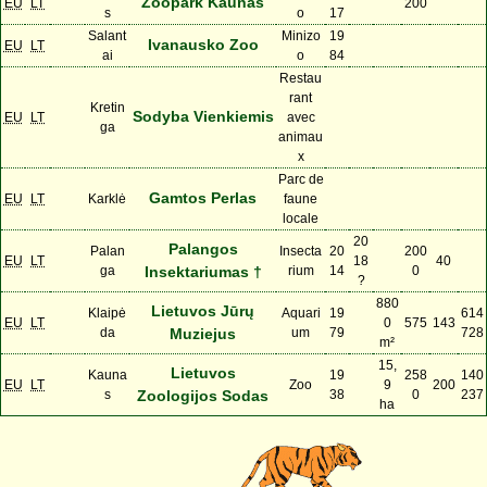
Zoopark Kaunas
EU
LT
200
s
o
17
Salant
Minizo
19
Ivanausko Zoo
EU
LT
ai
o
84
Restau
rant
Kretin
Sodyba Vienkiemis
EU
LT
avec
ga
animau
x
Parc de
Gamtos Perlas
EU
LT
Karklė
faune
locale
20
Palangos
Palan
Insecta
20
200
EU
LT
18
40
ga
Insektariumas †
rium
14
0
?
880
Lietuvos Jūrų
Klaipė
Aquari
19
614
EU
LT
0
575
143
da
Muziejus
um
79
728
m²
15,
Lietuvos
Kauna
19
258
140
EU
LT
Zoo
9
200
s
Zoologijos Sodas
38
0
237
ha