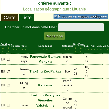
critères suivants :
Localisation géographique : Lituanie
✉ Proposer un espace zoologique
Carte
Liste
Chercher un mot dans cette liste :
Cont.
Pays
Ouv.
Ferm.
Région
Ville
Nom du zoo
Catégorie
Sup.
Ani.
Esp.
Visit.
▲
▲
▲
▲
▲
▼
▲
▼
▲
▼
▲
▼
▲
▼
▲
▼
▲
▼
▲
▼
▼
▼
▼
▼
Panevezio Gamtos
Panev
Minizo
4
EU
LT
ėžys
Mokykla
o
ha
10,
Trakėn
20
Trakėnų ZooParkas
EU
LT
Zoo
5
ai
08
ha
Parc à
Plung
Karčema
EU
LT
cervidé
ė
s
Kurtinių Veislynas
Centre
Viešvilės
20
de
Valstybinis
EU
LT
Eičiai
11
reprod