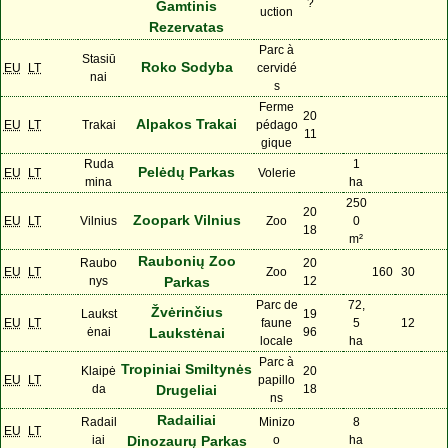
?
Gamtinis
uction
Rezervatas
Parc à
Stasiū
Roko Sodyba
EU
LT
cervidé
nai
s
Ferme
20
Alpakos Trakai
EU
LT
Trakai
pédago
11
gique
Ruda
1
Pelėdų Parkas
EU
LT
Volerie
mina
ha
250
20
Zoopark Vilnius
EU
LT
Vilnius
Zoo
0
18
m²
Raubonių Zoo
Raubo
20
EU
LT
Zoo
160
30
nys
Parkas
12
Parc de
72,
Žvėrinčius
Laukst
19
EU
LT
faune
5
12
ėnai
Laukstėnai
96
locale
ha
Parc à
Tropiniai Smiltynės
Klaipė
20
EU
LT
papillo
da
Drugeliai
18
ns
Radailiai
Radail
Minizo
8
EU
LT
iai
Dinozaurų Parkas
o
ha