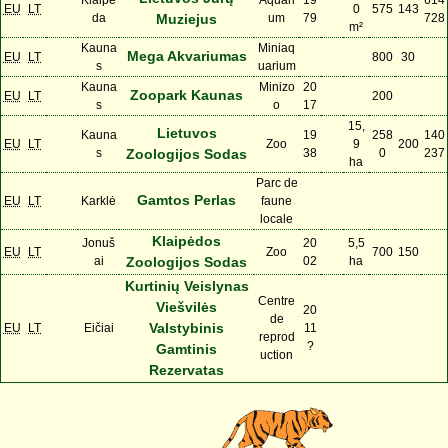
EU
LT
0
575
143
da
Muziejus
um
79
728
m²
Kauna
Miniaq
Mega Akvariumas
EU
LT
800
30
s
uarium
Kauna
Minizo
20
Zoopark Kaunas
EU
LT
200
s
o
17
15,
Lietuvos
Kauna
19
258
140
EU
LT
Zoo
9
200
s
Zoologijos Sodas
38
0
237
ha
Parc de
Gamtos Perlas
EU
LT
Karklė
faune
locale
Klaipėdos
Jonuš
20
5,5
EU
LT
Zoo
700
150
ai
Zoologijos Sodas
02
ha
Kurtinių Veislynas
Centre
Viešvilės
20
de
Valstybinis
EU
LT
Eičiai
11
reprod
?
Gamtinis
uction
Rezervatas