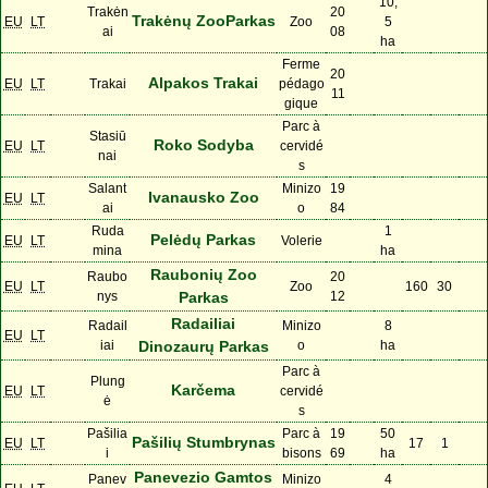
10,
Trakėn
20
Trakėnų ZooParkas
EU
LT
Zoo
5
ai
08
ha
Ferme
20
Alpakos Trakai
EU
LT
Trakai
pédago
11
gique
Parc à
Stasiū
Roko Sodyba
EU
LT
cervidé
nai
s
Salant
Minizo
19
Ivanausko Zoo
EU
LT
ai
o
84
Ruda
1
Pelėdų Parkas
EU
LT
Volerie
mina
ha
Raubonių Zoo
Raubo
20
EU
LT
Zoo
160
30
nys
Parkas
12
Radailiai
Radail
Minizo
8
EU
LT
iai
Dinozaurų Parkas
o
ha
Parc à
Plung
Karčema
EU
LT
cervidé
ė
s
Pašilia
Parc à
19
50
Pašilių Stumbrynas
EU
LT
17
1
i
bisons
69
ha
Panevezio Gamtos
Panev
Minizo
4