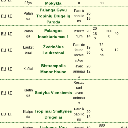
EU
LT
ėžys
Mokykla
o
ha
Palanga Gyvų
Parc à
Palan
20
Tropinių Drugelių
EU
LT
papillo
ga
19
ns
Paroda
20
Palangos
Palan
Insecta
20
200
EU
LT
18
40
ga
Insektariumas †
rium
14
0
?
Parc de
72,
Žvėrinčius
Laukst
19
EU
LT
faune
5
12
ėnai
Laukstėnai
96
locale
ha
Hôtel
Bistrampolis
avec
20
EU
LT
Kučiai
Manor House
animau
12
x
Restau
rant
Kretin
Sodyba Vienkiemis
EU
LT
avec
ga
animau
x
Parc à
Tropiniai Smiltynės
Klaipė
20
EU
LT
papillo
da
Drugeliai
18
ns
880
Lietuvos Jūrų
Klaipė
Aquari
19
614