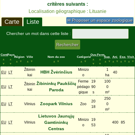
critères suivants :
Localisation géographique : Lituanie
✉ Proposer un espace zoologique
Carte
Liste
Chercher un mot dans cette liste :
Cont.
Pays
Ouv.
Ferm.
Région
Ville
Nom du zoo
Catégorie
Sup.
Ani.
Esp.
Visit.
▲
▲
▲
▲
▲
▼
▲
▼
▲
▼
▲
▼
▲
▼
▲
▼
▲
▼
▲
▼
▼
▼
▼
▼
Žibinin
Minizo
1
HBH Žvėrinčius
EU
LT
40
kai
o
ha
Ferme
19
100
Žibininkų Paukščių
Žibinin
EU
LT
pédago
90
0
kai
Paroda
gique
s
m²
250
20
Zoopark Vilnius
EU
LT
Vilnius
Zoo
0
18
m²
Lietuvos Jaunųjų
Minizo
19
Gamtininkų
EU
LT
Vilnius
400
85
o
53
Centras