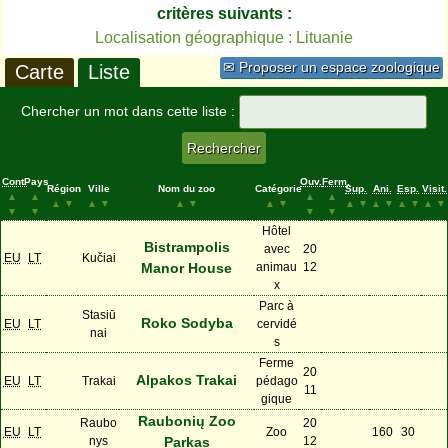
critères suivants :
Localisation géographique : Lituanie
✉ Proposer un espace zoologique
Carte
Liste
Chercher un mot dans cette liste :
Cont.
Pays
Ouv.
Ferm.
Région
Ville
Nom du zoo
Catégorie
Sup.
Ani.
Esp.
Visit.
▲
▲
▲
▲
▲
▼
▲
▼
▲
▼
▲
▼
▲
▼
▲
▼
▲
▼
▲
▼
▼
▼
▼
▼
Hôtel
Bistrampolis
avec
20
EU
LT
Kučiai
Manor House
animau
12
x
Parc à
Stasiū
Roko Sodyba
EU
LT
cervidé
nai
s
Ferme
20
Alpakos Trakai
EU
LT
Trakai
pédago
11
gique
Raubonių Zoo
Raubo
20
EU
LT
Zoo
160
30
nys
Parkas
12