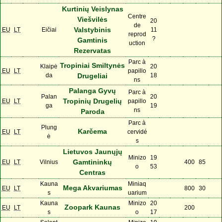
Kurtinių Veislynas
Centre
Viešvilės
20
de
Valstybinis
EU
LT
Eičiai
11
reprod
?
Gamtinis
uction
Rezervatas
Parc à
Tropiniai Smiltynės
Klaipė
20
EU
LT
papillo
da
Drugeliai
18
ns
Palanga Gyvų
Parc à
Palan
20
Tropinių Drugelių
EU
LT
papillo
ga
19
ns
Paroda
Parc à
Plung
Karčema
EU
LT
cervidé
ė
s
Lietuvos Jaunųjų
Minizo
19
Gamtininkų
EU
LT
Vilnius
400
85
o
53
Centras
Kauna
Miniaq
Mega Akvariumas
EU
LT
800
30
s
uarium
Kauna
Minizo
20
Zoopark Kaunas
EU
LT
200
s
o
17