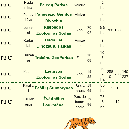
Ruda
1
Pelėdų Parkas
EU
LT
Volerie
mina
ha
Panevezio Gamtos
Panev
Minizo
4
EU
LT
ėžys
Mokykla
o
ha
Klaipėdos
Jonuš
20
5,5
EU
LT
Zoo
700
150
ai
Zoologijos Sodas
02
ha
Radailiai
Radail
Minizo
8
EU
LT
iai
Dinozaurų Parkas
o
ha
10,
Trakėn
20
Trakėnų ZooParkas
EU
LT
Zoo
5
ai
08
ha
15,
Lietuvos
Kauna
19
258
140
EU
LT
Zoo
9
200
s
Zoologijos Sodas
38
0
237
ha
Pašilia
Parc à
19
50
Pašilių Stumbrynas
EU
LT
17
1
i
bisons
69
ha
Parc de
72,
Žvėrinčius
Laukst
19
EU
LT
faune
5
12
ėnai
Laukstėnai
96
locale
ha