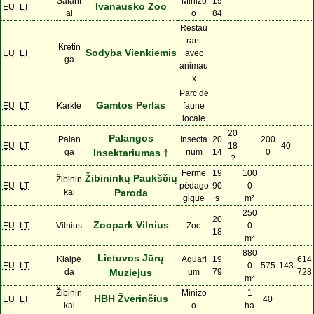
Salant
Minizo
19
Ivanausko Zoo
EU
LT
ai
o
84
Restau
rant
Kretin
Sodyba Vienkiemis
EU
LT
avec
ga
animau
x
Parc de
Gamtos Perlas
EU
LT
Karklė
faune
locale
20
Palangos
Palan
Insecta
20
200
EU
LT
18
40
ga
Insektariumas †
rium
14
0
?
Ferme
19
100
Žibininkų Paukščių
Žibinin
EU
LT
pédago
90
0
kai
Paroda
gique
s
m²
250
20
Zoopark Vilnius
EU
LT
Vilnius
Zoo
0
18
m²
880
Lietuvos Jūrų
Klaipė
Aquari
19
614
EU
LT
0
575
143
da
Muziejus
um
79
728
m²
Žibinin
Minizo
1
HBH Žvėrinčius
EU
LT
40
kai
o
ha