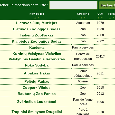
cher un mot dans cette liste :
Nom du zoo
Catégorie
Ouv.
Ferm
▲
▼
▲
▼
▲
▼
▲
▼
Lietuvos Jūrų Muziejus
Aquarium
1979
Lietuvos Zoologijos Sodas
Zoo
1938
Trakėnų ZooParkas
Zoo
2008
Klaipėdos Zoologijos Sodas
Zoo
2002
Karčema
Parc à cervidés
Kurtinių Veislynas Viešvilės
Centre de
2011?
Valstybinis Gamtinis Rezervatas
reproduction
Roko Sodyba
Parc à cervidés
Ferme
Alpakos Trakai
2011
pédagogique
Pelėdų Parkas
Volerie
Zoopark Vilnius
Zoo
2018
Raubonių Zoo Parkas
Zoo
2012
Parc de faune
Žvėrinčius Laukstėnai
1996
locale
Parc à
Tropiniai Smiltynės Drugeliai
2018
papillons