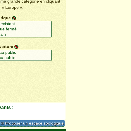
ême grande catégorie en cliquant
r « Europe ».
orique
verture
ants :
✉ Proposer un espace zoologique