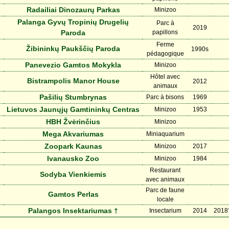
Radailiai Dinozaurų Parkas
Minizoo
Palanga Gyvų Tropinių Drugelių
Parc à
2019
Paroda
papillons
Ferme
Žibininkų Paukščių Paroda
1990s
pédagogique
Panevezio Gamtos Mokykla
Minizoo
Hôtel avec
Bistrampolis Manor House
2012
animaux
Pašilių Stumbrynas
Parc à bisons
1969
Lietuvos Jaunųjų Gamtininkų Centras
Minizoo
1953
HBH Žvėrinčius
Minizoo
Mega Akvariumas
Miniaquarium
Zoopark Kaunas
Minizoo
2017
Ivanausko Zoo
Minizoo
1984
Restaurant
Sodyba Vienkiemis
avec animaux
Parc de faune
Gamtos Perlas
locale
Palangos Insektariumas †
Insectarium
2014
2018