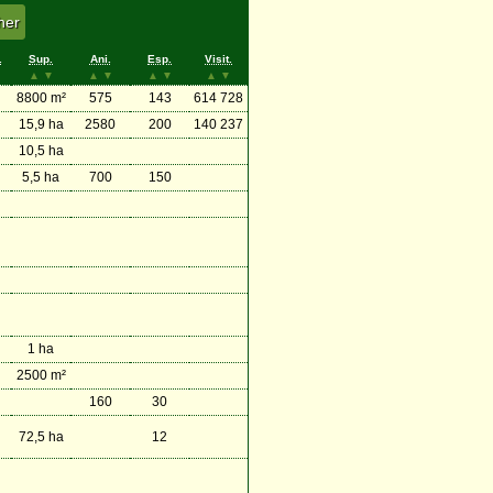
.
Sup.
Ani.
Esp.
Visit.
▲
▼
▲
▼
▲
▼
▲
▼
8800 m²
575
143
614 728
15,9 ha
2580
200
140 237
10,5 ha
5,5 ha
700
150
1 ha
2500 m²
160
30
72,5 ha
12