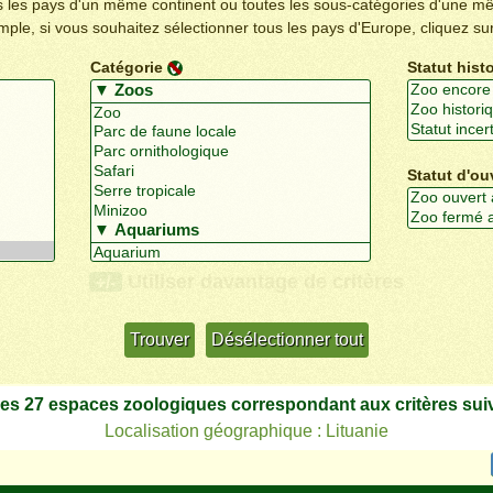
us les pays d'un même continent ou toutes les sous-catégories d'une m
emple, si vous souhaitez sélectionner tous les pays d'Europe, cliquez su
Catégorie
Statut hist
Statut d'ou
Utiliser davantage de critères
+/-
 les 27 espaces zoologiques correspondant aux critères suiv
Localisation géographique : Lituanie