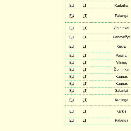
EU
LT
Radailiai
EU
LT
Palanga
EU
LT
Žibininkai
EU
LT
Panevėžys
EU
LT
Kučiai
EU
LT
Pašiliai
EU
LT
Vilnius
EU
LT
Žibininkai
EU
LT
Kaunas
EU
LT
Kaunas
EU
LT
Salantai
EU
LT
Kretinga
EU
LT
Karklė
EU
LT
Palanga