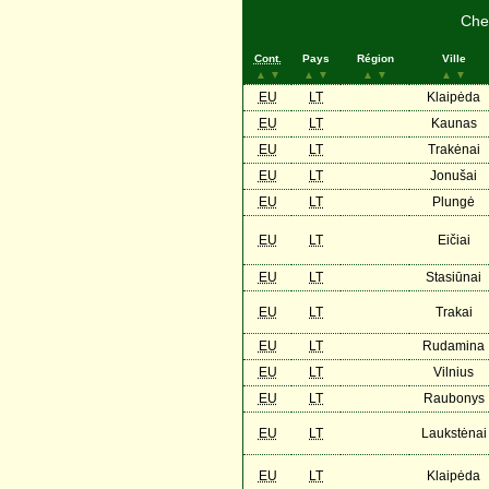
Cher
Cont.
Pays
Région
Ville
▲
▼
▲
▼
▲
▼
▲
▼
EU
LT
Klaipėda
EU
LT
Kaunas
EU
LT
Trakėnai
EU
LT
Jonušai
EU
LT
Plungė
EU
LT
Eičiai
EU
LT
Stasiūnai
EU
LT
Trakai
EU
LT
Rudamina
EU
LT
Vilnius
EU
LT
Raubonys
EU
LT
Laukstėnai
EU
LT
Klaipėda