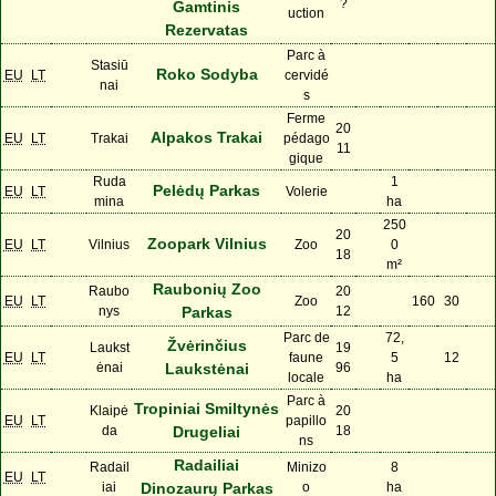
?
Gamtinis
uction
Rezervatas
Parc à
Stasiū
Roko Sodyba
EU
LT
cervidé
nai
s
Ferme
20
Alpakos Trakai
EU
LT
Trakai
pédago
11
gique
Ruda
1
Pelėdų Parkas
EU
LT
Volerie
mina
ha
250
20
Zoopark Vilnius
EU
LT
Vilnius
Zoo
0
18
m²
Raubonių Zoo
Raubo
20
EU
LT
Zoo
160
30
nys
Parkas
12
Parc de
72,
Žvėrinčius
Laukst
19
EU
LT
faune
5
12
ėnai
Laukstėnai
96
locale
ha
Parc à
Tropiniai Smiltynės
Klaipė
20
EU
LT
papillo
da
Drugeliai
18
ns
Radailiai
Radail
Minizo
8
EU
LT
iai
Dinozaurų Parkas
o
ha