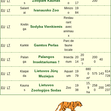
Zoopark Kaunas
EU
LT
200
s
o
17
Salant
Minizo
19
Ivanausko Zoo
EU
LT
ai
o
84
Restau
rant
Kretin
Sodyba Vienkiemis
EU
LT
avec
ga
animau
x
Parc de
Gamtos Perlas
EU
LT
Karklė
faune
locale
20
Palangos
Palan
Insecta
20
200
EU
LT
18
40
ga
Insektariumas †
rium
14
0
?
880
Lietuvos Jūrų
Klaipė
Aquari
19
614
EU
LT
0
575
143
da
Muziejus
um
79
728
m²
15,
Lietuvos
Kauna
19
258
140
EU
LT
Zoo
9
200
s
Zoologijos Sodas
38
0
237
ha