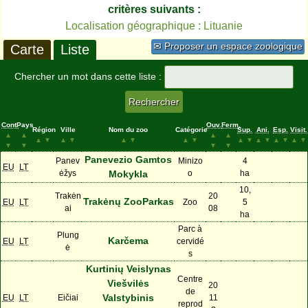
critères suivants :
Localisation géographique : Lituanie
✉ Proposer un espace zoologique
Carte
Liste
Chercher un mot dans cette liste :
Cont.
Pays
Ouv.
Ferm.
Région
Ville
Nom du zoo
Catégorie
Sup.
Ani.
Esp.
Visit.
▲
▲
▲
▲
▲
▼
▲
▼
▲
▼
▲
▼
▲
▼
▲
▼
▲
▼
▲
▼
▼
▼
▼
▼
Panevezio Gamtos
Panev
Minizo
4
EU
LT
ėžys
Mokykla
o
ha
10,
Trakėn
20
Trakėnų ZooParkas
EU
LT
Zoo
5
ai
08
ha
Parc à
Plung
Karčema
EU
LT
cervidé
ė
s
Kurtinių Veislynas
Centre
Viešvilės
20
de
Valstybinis
EU
LT
Eičiai
11
reprod