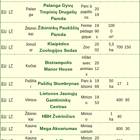
Palanga Gyvų
Parc à
Palan
20
Tropinių Drugelių
EU
LT
papillo
ga
19
ns
Paroda
Ferme
19
100
Žibininkų Paukščių
Žibinin
EU
LT
pédago
90
0
kai
Paroda
gique
s
m²
Klaipėdos
Jonuš
20
5,5
EU
LT
Zoo
700
150
ai
Zoologijos Sodas
02
ha
Hôtel
Bistrampolis
avec
20
EU
LT
Kučiai
Manor House
animau
12
x
Pašilia
Parc à
19
50
Pašilių Stumbrynas
EU
LT
17
1
i
bisons
69
ha
Lietuvos Jaunųjų
Minizo
19
Gamtininkų
EU
LT
Vilnius
400
85
o
53
Centras
Žibinin
Minizo
1
HBH Žvėrinčius
EU
LT
40
kai
o
ha
Kauna
Miniaq
Mega Akvariumas
EU
LT
800
30
s
uarium
Kauna
Minizo
20