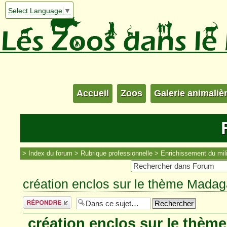
Select Language
▼
Accueil
Zoos
Galerie animaliè
Index du forum
Rubrique professionnelle
Enrichissement du mil
création enclos sur le thème Mada
Répondre
création enclos sur le thèm