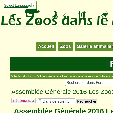
Select Language
▼
Accueil
Zoos
Galerie animaliè
Index du forum
Bienvenue sur Les zoos dans le monde
Associa
Assemblée Générale 2016 Les Zoo
Répondre
Assemblée Générale 2016 L