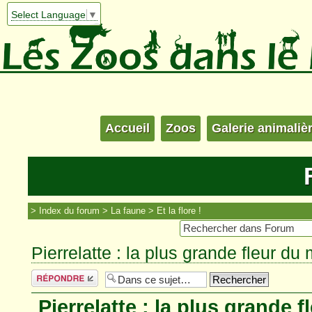
Select Language
▼
Accueil
Zoos
Galerie animaliè
Index du forum
La faune
Et la flore !
Pierrelatte : la plus grande fleur d
Répondre
Pierrelatte : la plus grande