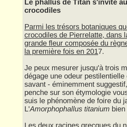
Le phallus de Titan s'invite a
crocodiles
Parmi les trésors botaniques q
crocodiles de Pierrelatte, dans 
grande fleur composée du règne 
la première fois en 201
7.
Je peux mesurer jusqu'à trois m
dégage une odeur pestilentielle 
savant - éminemment suggestif, 
penche sur son étymologie vous
suis le phénomène de foire du ja
L'
Amorphophallus titanium
bien 
Les deux racines grecques du n