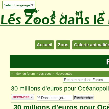
Select Language
▼
Accueil
Zoos
Galerie animaliè
Index du forum
Les zoos
Nouveautés
30 millions d’euros pour Océanopol
Répondre
30 millions d’euros pour Oc