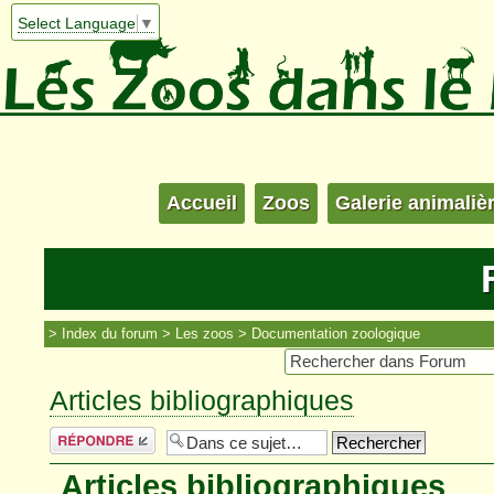
Select Language
▼
Accueil
Zoos
Galerie animaliè
Index du forum
Les zoos
Documentation zoologique
Articles bibliographiques
Répondre
Articles bibliographiques