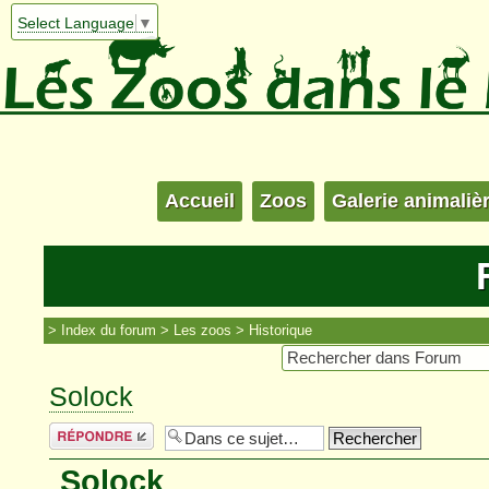
Select Language
▼
Accueil
Zoos
Galerie animaliè
Index du forum
Les zoos
Historique
Solock
Répondre
Solock