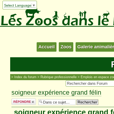
Select Language
▼
Accueil
Zoos
Galerie animaliè
Index du forum
Rubrique professionnelle
Emplois en espace zo
soigneur expérience grand félin
Répondre
soigneur expérience grand f