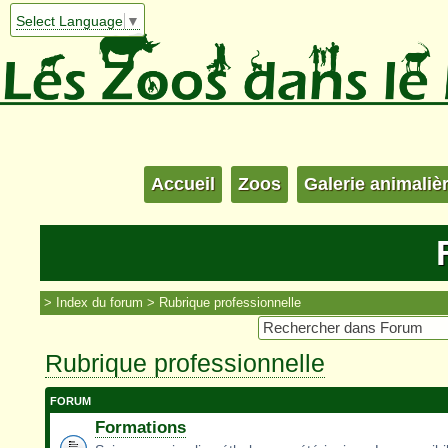
Select Language
▼
Accueil
Zoos
Galerie animaliè
Index du forum
Rubrique professionnelle
Rubrique professionnelle
FORUM
Formations