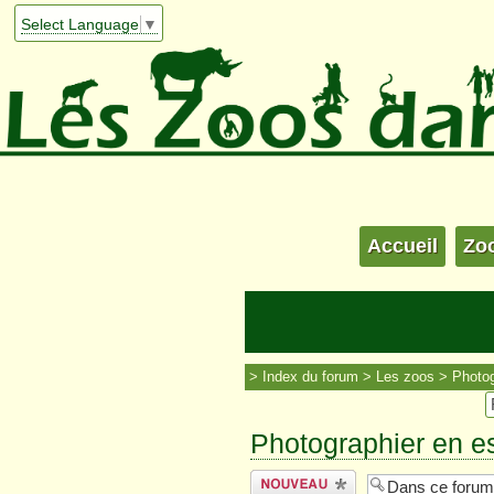
Select Language
▼
Accueil
Zo
Index du forum
Les zoos
Photog
Photographier en e
Écrire un