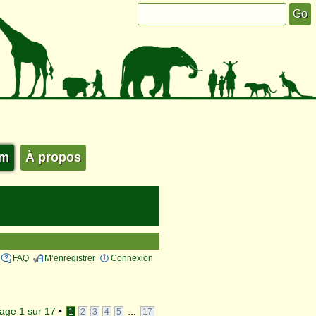
um
À propos
FAQ
M’enregistrer
Connexion
age
1
sur
17
•
...
1
2
3
4
5
17