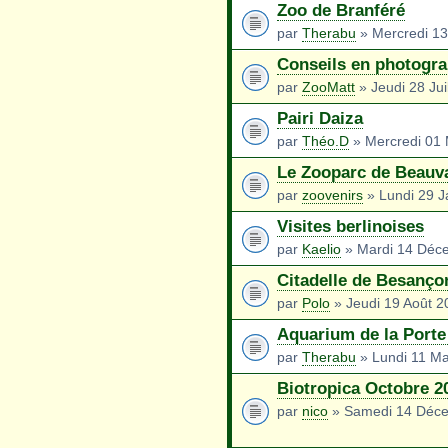
Zoo de Branféré
par
Therabu
» Mercredi 13 
Conseils en photogra
par
ZooMatt
» Jeudi 28 Jui
Pairi Daiza
par
Théo.D
» Mercredi 01 
Le Zooparc de Beauv
par
zoovenirs
» Lundi 29 J
Visites berlinoises
par
Kaelio
» Mardi 14 Déc
Citadelle de Besanço
par
Polo
» Jeudi 19 Août 2
Aquarium de la Porte
par
Therabu
» Lundi 11 Ma
Biotropica Octobre 2
par
nico
» Samedi 14 Déce