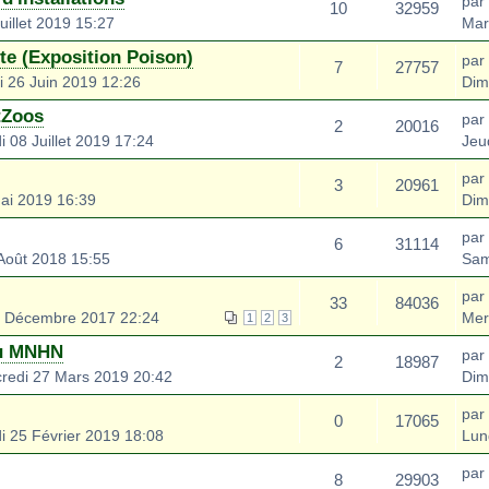
par
10
32959
uillet 2019 15:27
Mar
te (Exposition Poison)
par
7
27757
 26 Juin 2019 12:26
Dim
tZoos
par
2
20016
 08 Juillet 2019 17:24
Jeud
par
3
20961
ai 2019 16:39
Dim
par
6
31114
Août 2018 15:55
Sam
par
33
84036
7 Décembre 2017 22:24
Mer
1
2
3
du MNHN
par
2
18987
redi 27 Mars 2019 20:42
Dim
par
0
17065
i 25 Février 2019 18:08
Lun
par
8
29903