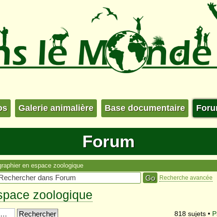
os
Galerie animalière
Base documentaire
For
Forum
raphier en espace zoologique
Recherche avancée
space zoologique
818 sujets •
P