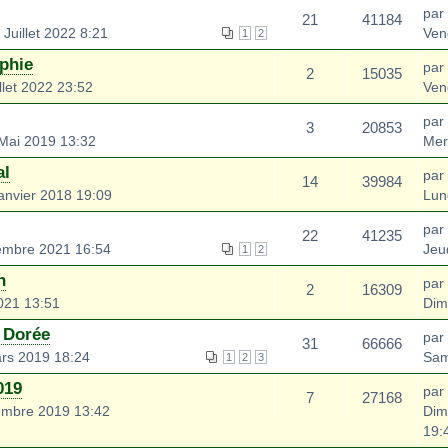
par
21
41184
Juillet 2022 8:21
Ven
1
2
phie
par
2
15035
llet 2022 23:52
Ven
par
3
20853
Mai 2019 13:32
Mer
al
par
14
39984
anvier 2018 19:09
Lun
par
22
41235
embre 2021 16:54
Jeu
1
2
n
par
2
16309
021 13:51
Dim
 Dorée
par
31
66666
rs 2019 18:24
Sam
1
2
3
019
par
7
27168
mbre 2019 13:42
Dim
19: