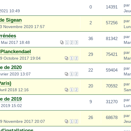
par
0
14391
 2021 10:49
Jeud
 de Sigean
par
2
57256
13 Novembre 2020 17:57
Lun
yrénées
par
36
81342
 Mai 2017 18:48
Mar
1
2
3
Planckendael
par
29
75421
9 Octobre 2017 19:04
Mar
1
2
te de 2020
par
22
59404
rier 2020 13:07
Mar
1
2
aris)
par
20
70592
vril 2018 12:16
Sam
1
2
te de 2019
par
9
31270
r 2019 15:02
Lun
par
26
68678
9 Novembre 2017 20:07
Jeu
1
2
'installations