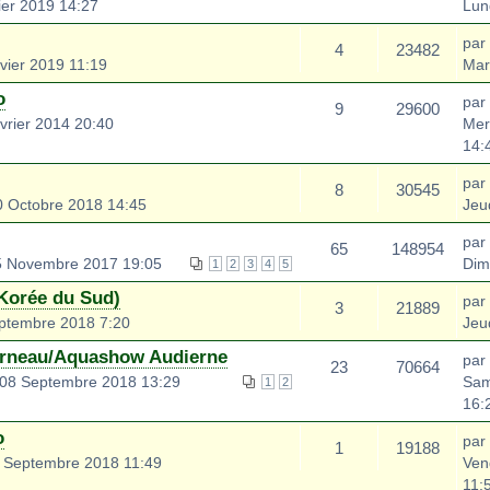
ier 2019 14:27
Lun
par
4
23482
vier 2019 11:19
Mar
o
par
9
29600
rier 2014 20:40
Mer
14:
par
8
30545
0 Octobre 2018 14:45
Jeu
par
65
148954
 Novembre 2017 19:05
Dim
1
2
3
4
5
(Korée du Sud)
par
3
21889
ptembre 2018 7:20
Jeu
arneau/Aquashow Audierne
par
23
70664
08 Septembre 2018 13:29
Sam
1
2
16:
o
par
1
19188
 Septembre 2018 11:49
Ven
11: