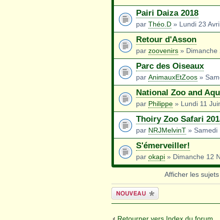
Pairi Daiza 2018
par
Théo.D
» Lundi 23 Avri
Retour d'Asson
par
zoovenirs
» Dimanche 2
Parc des Oiseaux
par
AnimauxEtZoos
» Same
National Zoo and Aq
par
Philippe
» Lundi 11 Jui
Thoiry Zoo Safari 201
par
NRJMelvinT
» Samedi 
S'émerveiller!
par
okapi
» Dimanche 12 N
Afficher les sujet
Écrire un
nouveau sujet
Retourner vers Index du forum