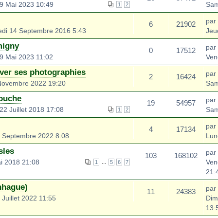
9 Mai 2023 10:49
Sam
1
2
par
6
21902
di 14 Septembre 2016 5:43
Jeu
migny
par
0
17512
9 Mai 2023 11:02
Ven
ver ses photographies
par
2
16424
Novembre 2022 19:20
Sam
Touche
par
19
54957
2 Juillet 2018 17:08
Sam
1
2
par
4
17134
0 Septembre 2022 8:08
Lun
sles
par
103
168102
i 2018 21:08
Ven
...
1
5
6
7
21:
nhague)
par
11
24383
Juillet 2022 11:55
Dim
13: