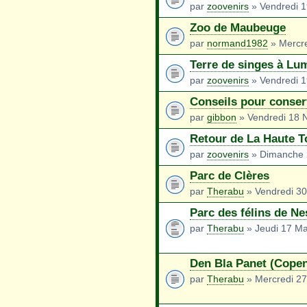
par
zoovenirs
» Vendredi 1
Zoo de Maubeuge
par
normand1982
» Mercre
Terre de singes à Lu
par
zoovenirs
» Vendredi 1
Conseils pour conser
par
gibbon
» Vendredi 18 
Retour de La Haute 
par
zoovenirs
» Dimanche 2
Parc de Clères
par
Therabu
» Vendredi 3
Parc des félins de Ne
par
Therabu
» Jeudi 17 Ma
Den Bla Panet (Cope
par
Therabu
» Mercredi 27 