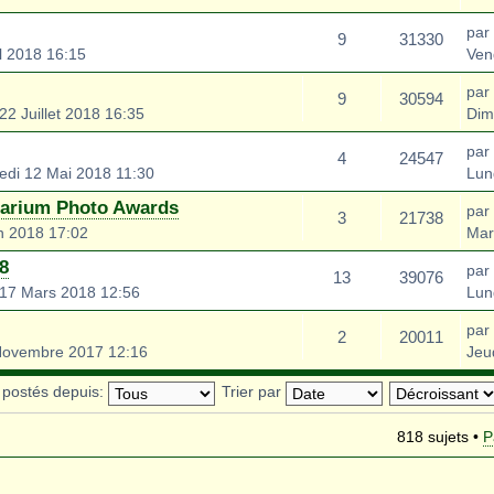
par
9
31330
l 2018 16:15
Ven
par
9
30594
2 Juillet 2018 16:35
Dim
par
4
24547
di 12 Mai 2018 11:30
Lun
uarium Photo Awards
par
3
21738
n 2018 17:02
Mar
8
par
13
39076
17 Mars 2018 12:56
Lun
par
2
20011
ovembre 2017 12:16
Jeu
s postés depuis:
Trier par
818 sujets •
P