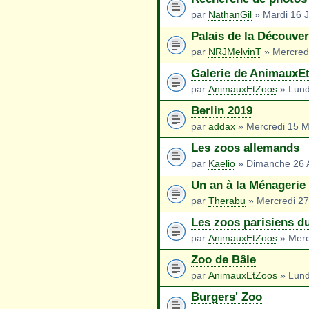
par
NathanGil
» Mardi 16 J
Palais de la Découver
par
NRJMelvinT
» Mercredi
Galerie de AnimauxE
par
AnimauxEtZoos
» Lundi
Berlin 2019
par
addax
» Mercredi 15 M
Les zoos allemands
par
Kaelio
» Dimanche 26 
Un an à la Ménagerie
par
Therabu
» Mercredi 2
Les zoos parisiens 
par
AnimauxEtZoos
» Merc
Zoo de Bâle
par
AnimauxEtZoos
» Lund
Burgers' Zoo