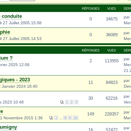
RÉPONSES
VUES
DER
 conduite
par
0
34675
 27 Juillet 2005 15:08
Mer
phie
par
0
36089
 27 Juillet 2005 14:53
Mer
RÉPONSES
VUES
DER
rium ?
par
2
113955
rier 2025 12:06
Mer
21:
iques - 2023
par
11
84823
 Janvier 2024 18:40
Dim
par
30
62216
s 2023 10:48
Ven
1
2
3
re
par
149
228357
1 Novembre 2015 1:36
Mer
...
1
8
9
10
 Lumigny
par
16
57472