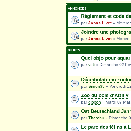
nouveau sujet
ANNONCES
Règlement et code de
par
Jonas Livet
» Mercredi
Joindre une photogra
par
Jonas Livet
» Mercredi
SUJETS
Quel objo pour aqua
par
yeti
» Dimanche 02 Fév
Déambulations zoolog
par
Simon38
» Vendredi 12
Zoo du bois d’Attilly
par
gibbon
» Mardi 07 Mar
Ost Deutschland Jah
par
Therabu
» Dimanche 0
Le parc des félins à