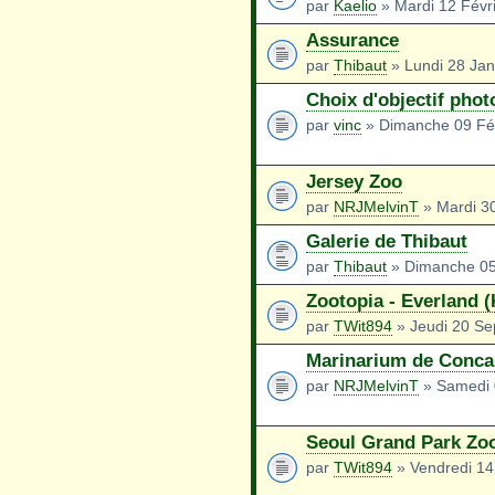
par
Kaelio
» Mardi 12 Févr
Assurance
par
Thibaut
» Lundi 28 Jan
Choix d'objectif phot
par
vinc
» Dimanche 09 Fév
Jersey Zoo
par
NRJMelvinT
» Mardi 3
Galerie de Thibaut
par
Thibaut
» Dimanche 05
Zootopia - Everland 
par
TWit894
» Jeudi 20 Se
Marinarium de Conc
par
NRJMelvinT
» Samedi 
Seoul Grand Park Zo
par
TWit894
» Vendredi 14