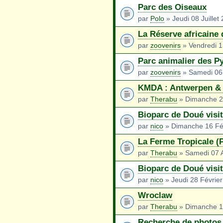
Parc des Oiseaux
par
Polo
» Jeudi 08 Juillet
La Réserve africaine
par
zoovenirs
» Vendredi 
Parc animalier des P
par
zoovenirs
» Samedi 06
KMDA : Antwerpen & 
par
Therabu
» Dimanche 2
Bioparc de Doué visi
par
nico
» Dimanche 16 Fév
La Ferme Tropicale (P
par
Therabu
» Samedi 07 A
Bioparc de Doué visi
par
nico
» Jeudi 28 Févrie
Wroclaw
par
Therabu
» Dimanche 1
Recherche de photos d