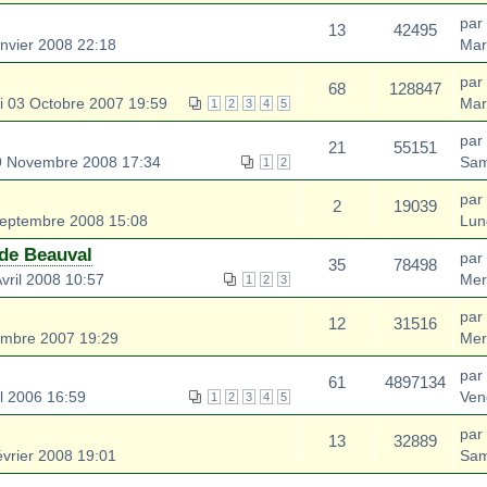
par
13
42495
nvier 2008 22:18
Mar
par
68
128847
i 03 Octobre 2007 19:59
Mar
1
2
3
4
5
par
21
55151
 Novembre 2008 17:34
Sam
1
2
par
2
19039
Septembre 2008 15:08
Lun
 de Beauval
par
35
78498
vril 2008 10:57
Mer
1
2
3
par
12
31516
embre 2007 19:29
Mer
par
61
4897134
l 2006 16:59
Ven
1
2
3
4
5
par
13
32889
vrier 2008 19:01
Sam