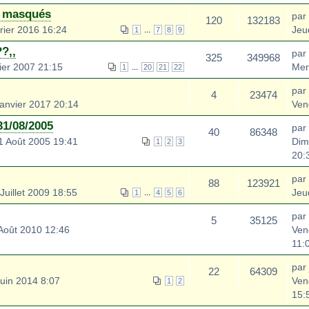
s masqués
par
120
132183
rier 2016 16:24
Jeu
...
1
7
8
9
?,,
par
325
349968
ier 2007 21:15
Mer
...
1
20
21
22
par
4
23474
anvier 2017 20:14
Ven
31/08/2005
par
40
86348
1 Août 2005 19:41
Dim
1
2
3
20:
par
88
123921
Juillet 2009 18:55
Jeu
...
1
4
5
6
par
5
35125
Août 2010 12:46
Ven
11:
par
22
64309
uin 2014 8:07
Ven
1
2
15: