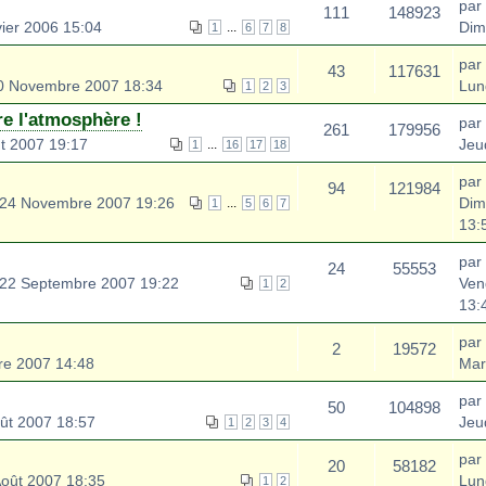
par
111
148923
ier 2006 15:04
Dim
...
1
6
7
8
par
43
117631
0 Novembre 2007 18:34
Lun
1
2
3
re l'atmosphère !
par
261
179956
t 2007 19:17
Jeu
...
1
16
17
18
par
94
121984
24 Novembre 2007 19:26
Dim
...
1
5
6
7
13:
par
24
55553
22 Septembre 2007 19:22
Ven
1
2
13:
par
2
19572
re 2007 14:48
Mar
par
50
104898
ût 2007 18:57
Jeu
1
2
3
4
par
20
58182
oût 2007 18:35
Lun
1
2