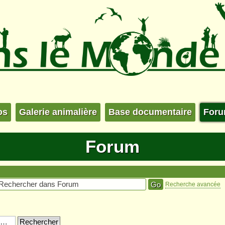
os
Galerie animalière
Base documentaire
For
Forum
Recherche avancée