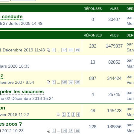
RÉPONSES
VUES
DER
 conduite
par
0
30407
 27 Juillet 2005 14:49
Mer
RÉPONSES
VUES
DER
par
282
1479337
1 Décembre 2019 11:48
Sam
...
1
17
18
19
par
13
82852
ars 2020 18:33
Mar
iz
par
887
344424
ptembre 2007 8:54
Ven
...
1
58
59
60
peler les vacances
par
4
25745
he 02 Décembre 2018 15:24
Lun
ion
par
49
145428
vier 2018 11:22
Mer
1
2
3
4
es zoos ?
par
228
188856
i 2012 10:23
Mar
...
1
14
15
16