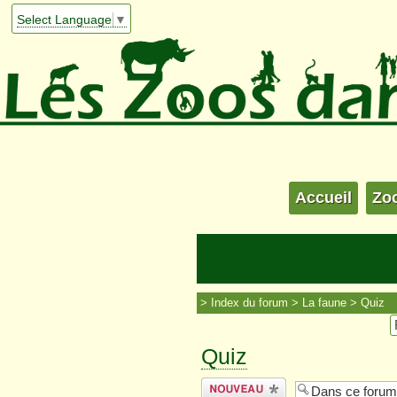
Select Language
▼
Accueil
Zo
Index du forum
La faune
Quiz
Quiz
Écrire un