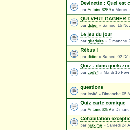
Devinette : Quel est 
par
Antoine6259
» Mercred
QUI VEUT GAGNER D
par
didier
» Samedi 15 No
Le jeu du jour
par
giradaire
» Dimanche 24
Rébus !
par
didier
» Samedi 02 Dé
Quiz - dans quels zo
par
ced94
» Mardi 16 Févr
questions
par Invité » Dimanche 05 
Quiz carte comique
par
Antoine6259
» Dimanch
Cohabitation excepti
par
maxime
» Samedi 24 Av