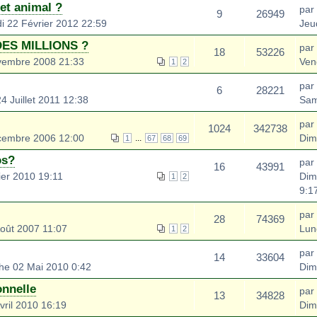
cet animal ?
par
9
26949
i 22 Février 2012 22:59
Jeu
ES MILLIONS ?
par
18
53226
vembre 2008 21:33
Ven
1
2
par
6
28221
 Juillet 2011 12:38
Sam
par
1024
342738
cembre 2006 12:00
Dim
...
1
67
68
69
os?
par
16
43991
ier 2010 19:11
Dim
1
2
9:1
par
28
74369
Août 2007 11:07
Lun
1
2
par
14
33604
e 02 Mai 2010 0:42
Dim
onnelle
par
13
34828
ril 2010 16:19
Dim