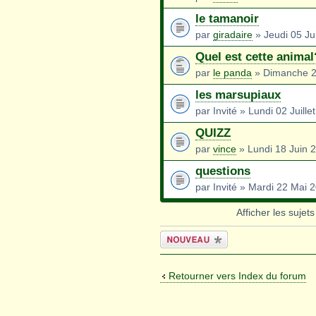
le tamanoir
par
giradaire
» Jeudi 05 Jui
Quel est cette animal
par
le panda
» Dimanche 23
les marsupiaux
par Invité » Lundi 02 Juill
QUIZZ
par
vince
» Lundi 18 Juin 
questions
par Invité » Mardi 22 Mai 
Afficher les sujet
Écrire un
nouveau sujet
Retourner vers Index du forum