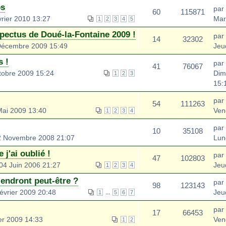
os
par
60
115871
rier 2010 13:27
Mar
1
2
3
4
5
spectus de Doué-la-Fontaine 2009 !
par
14
32302
Décembre 2009 15:49
Jeu
s !
par
41
76067
tobre 2009 15:24
Dim
1
2
3
15:
par
54
111263
ai 2009 13:40
Ven
1
2
3
4
par
10
35108
2 Novembre 2008 21:07
Lun
j'ai oublié !
par
47
102803
4 Juin 2006 21:27
Jeu
1
2
3
4
iendront peut-être ?
par
98
123143
vrier 2009 20:48
Jeu
...
1
5
6
7
par
17
66453
er 2009 14:33
Ven
1
2