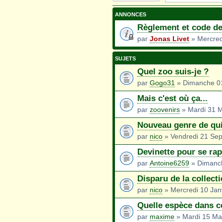
nouveau sujet
ANNONCES
Règlement et code de
par
Jonas Livet
» Mercredi
SUJETS
Quel zoo suis-je ?
par
Gogo31
» Dimanche 0
Mais c'est où ça...
par
zoovenirs
» Mardi 31 M
Nouveau genre de qu
par
nico
» Vendredi 21 Se
Devinette pour se rap
par
Antoine6259
» Dimanc
Disparu de la collect
par
nico
» Mercredi 10 Jan
Quelle espèce dans c
par
maxime
» Mardi 15 Ma