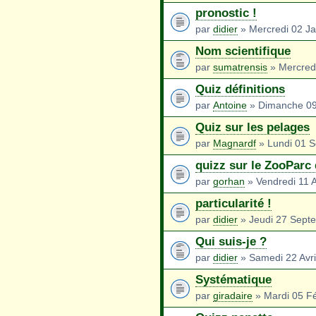
pronostic !
par
didier
» Mercredi 02 Ja
Nom scientifique
par
sumatrensis
» Mercred
Quiz définitions
par
Antoine
» Dimanche 09
Quiz sur les pelages
par
Magnardf
» Lundi 01 
quizz sur le ZooParc
par
gorhan
» Vendredi 11 A
particularité !
par
didier
» Jeudi 27 Sept
Qui suis-je ?
par
didier
» Samedi 22 Avri
Systématique
par
giradaire
» Mardi 05 Fé