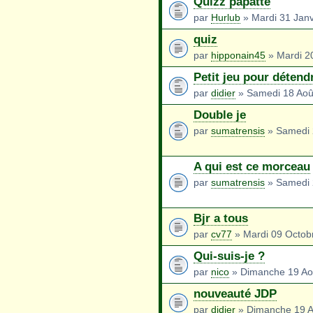
Quizz papatte
par
Hurlub
» Mardi 31 Janv
quiz
par
hipponain45
» Mardi 2
Petit jeu pour détend
par
didier
» Samedi 18 Aoû
Double je
par
sumatrensis
» Samedi 
A qui est ce morceau
par
sumatrensis
» Samedi 
Bjr a tous
par
cv77
» Mardi 09 Octob
Qui-suis-je ?
par
nico
» Dimanche 19 Ao
nouveauté JDP
par
didier
» Dimanche 19 A