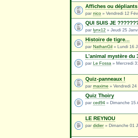
Affiches ou dépliant
par
nico
» Vendredi 12 Fév
QUI SUIS JE ???????
par
lynx12
» Jeudi 25 Janv
Histoire de tigre...
par
NathanGil
» Lundi 16 J
L'animal mystère du 
par
Le Fossa
» Mercredi 3
Quiz-panneaux !
par
maxime
» Vendredi 24 
Quiz Thoiry
par
ced94
» Dimanche 15 
LE REYNOU
par
didier
» Dimanche 01 J