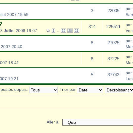
par
3
22005
llet 2007 19:59
Sam
?
par
314
225511
 Juillet 2006 19:07
Ven
...
1
19
20
21
par 
8
27025
et 2007 20:40
Mar
par
8
37225
2007 18:41
Mar
par 
5
37743
2007 19:21
Lun
s postés depuis:
Trier par
Aller à: