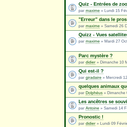
Quiz - Entrées de zo
par
maxime
» Lundi 15 Fév
"Erreur" dans le pro
par
maxime
» Samedi 26 
Quizz - Vues satellite
par
maxime
» Mardi 27 Oc
Parc mystère ?
par
didier
» Dimanche 10 M
Qui est-il ?
par
giradaire
» Mercredi 1
quelques animaux que 
par
Dolphéus
» Dimanche 0
Les ancêtres se souv
par
Antoine
» Samedi 14 Fé
Pronostic !
par
didier
» Lundi 09 Févri