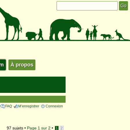
um
À propos
FAQ
M’enregistrer
Connexion
97 sujets •
Page
1
sur
2
•
1
2