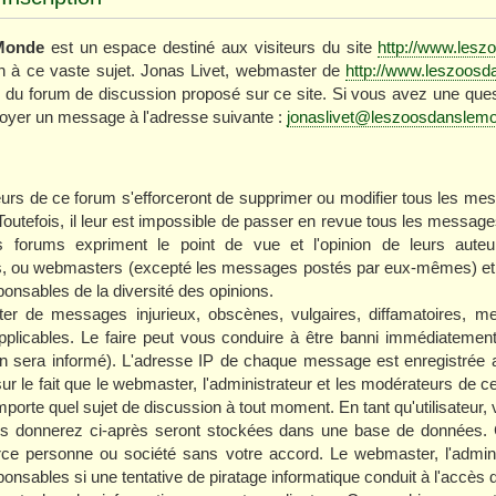
Monde
est un espace destiné aux visiteurs du site
http://www.les
ion à ce vaste sujet. Jonas Livet, webmaster de
http://www.leszoos
ur du forum de discussion proposé sur ce site. Si vous avez une que
nvoyer un message à l'adresse suivante :
jonaslivet@leszoosdanslem
urs de ce forum s'efforceront de supprimer ou modifier tous les me
Toutefois, il leur est impossible de passer en revue tous les messa
forums expriment le point de vue et l'opinion de leurs auteu
s, ou webmasters (excepté les messages postés par eux-mêmes) et
onsables de la diversité des opinions.
r de messages injurieux, obscènes, vulgaires, diffamatoires, me
applicables. Le faire peut vous conduire à être banni immédiateme
en sera informé). L'adresse IP de chaque message est enregistrée af
ur le fait que le webmaster, l'administrateur et les modérateurs de ce
'importe quel sujet de discussion à tout moment. En tant qu'utilisateur, 
ous donnerez ci-après seront stockées dans une base de données. 
rce personne ou société sans votre accord. Le webmaster, l'admini
onsables si une tentative de piratage informatique conduit à l'accès