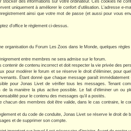
ur stocker des informations sur votre ordinateur. Ces cookies ne con
ervent uniquement à améliorer le confort d'utilisation. L'adresse e-mai
 enregistrement ainsi que votre mot de passe (et aussi pour vous 
.
tez d'office le règlement ci-dessus.
ne organisation du Forum Les Zoos dans le Monde, quelques règles 
nigrement entre membres ne sera admise sur le forum.
ntenir de contenu incorrect et doit respecter la vie privée des per
 pour modérer le forum et se réserve le droit d'éliminer, pour quel
venants. Étant donné que chaque message paraît immédiatement en
ssible pour Jonas Livet de vérifier tous les messages. Tenant comp
 de la manière la plus active possible. Le fait d'éliminer un ou
onsabilité pour le contenu des messages qu'il a postés.
chacun des membres doit être valide, dans le cas contraire, le 
ement et du code de conduite, Jonas Livet se réserve le droit de 
ssages et de supprimer son compte.
int important sur lequel il est nécessaire d'insister. Avant de poster un