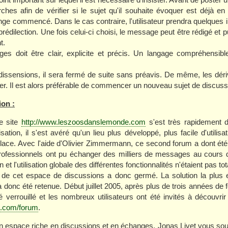
ches afin de vérifier si le sujet qu'il souhaite évoquer est déjà en
nge commencé. Dans le cas contraire, l'utilisateur prendra quelques 
rédilection. Une fois celui-ci choisi, le message peut être rédigé et pu
t.
s doit être clair, explicite et précis. Un langage compréhensible 
issensions, il sera fermé de suite sans préavis. De même, les dériv
er. Il est alors préférable de commencer un nouveau sujet de discuss
ion :
e site
http://www.leszoosdanslemonde.com
s'est très rapidement d
ation, il s'est avéré qu'un lieu plus développé, plus facile d'utilisat
lace. Avec l'aide d'Olivier Zimmermann, ce second forum a dont été
professionnels ont pu échanger des milliers de messages au cours de
 et l'utilisation globale des différentes fonctionnalités n'étaient pas t
 de cet espace de discussions a donc germé. La solution la plus e
 donc été retenue. Début juillet 2005, après plus de trois années de
té verrouillé et les nombreux utilisateurs ont été invités à découvrir
e.com/forum
.
n espace riche en discussions et en échanges, Jonas Livet vous sou