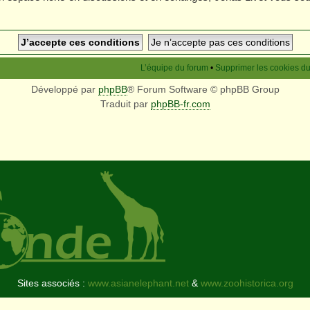
L’équipe du forum
•
Supprimer les cookies d
Développé par
phpBB
® Forum Software © phpBB Group
Traduit par
phpBB-fr.com
Sites associés :
www.asianelephant.net
&
www.zoohistorica.org