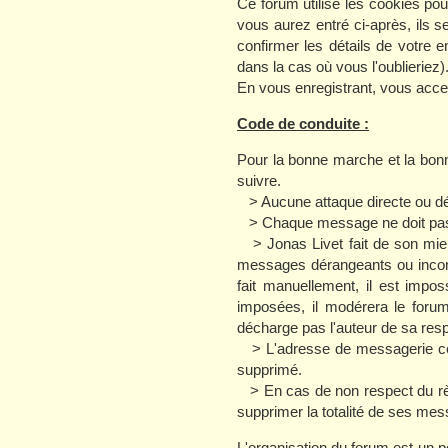
Ce forum utilise les cookies po
vous aurez entré ci-après, ils s
confirmer les détails de votre
dans la cas où vous l'oublieriez)
En vous enregistrant, vous accep
Code de conduite :
Pour la bonne marche et la bon
suivre.
> Aucune attaque directe ou dé
> Chaque message ne doit pas co
> Jonas Livet fait de son mieux
messages dérangeants ou incon
fait manuellement, il est impo
imposées, il modérera le forum
décharge pas l'auteur de sa resp
> L'adresse de messagerie ce 
supprimé.
> En cas de non respect du règl
supprimer la totalité de ses me
L'organisation du forum est un po