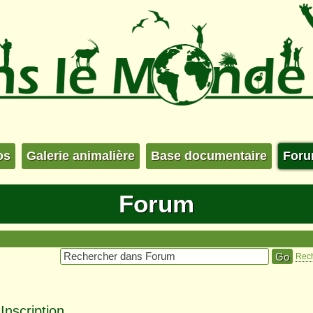
os
Galerie animalière
Base documentaire
For
Forum
Rec
nscription