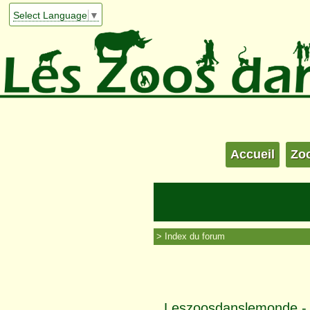
Select Language
▼
Accueil
Zo
Index du forum
Leszoosdanslemonde - I