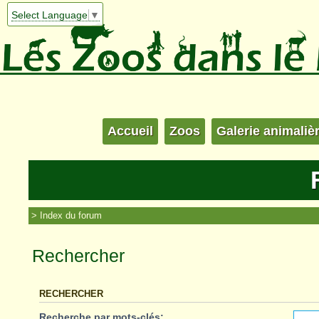
Select Language
▼
Accueil
Zoos
Galerie animaliè
Index du forum
Rechercher
RECHERCHER
Recherche par mots-clés: