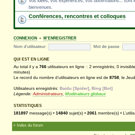
Vos idées, vos expériences, vos observations... sont 
bienvenues.
Conférences, rencontres et colloques
CONNEXION
•
M’ENREGISTRER
Nom d’utilisateur:
Mot de passe:
QUI EST EN LIGNE
Au total il y a
766
utilisateurs en ligne :: 2 enregistrés, 0 invisib
minutes)
Le record du nombre d’utilisateurs en ligne est de
8758
, le Jeu
Utilisateurs enregistrés:
Baidu [Spider]
,
Bing [Bot]
Légende:
Administrateurs
,
Modérateurs globaux
STATISTIQUES
181897
message(s) •
14840
sujet(s) •
2061
membre(s) • L’utilis
Index du forum