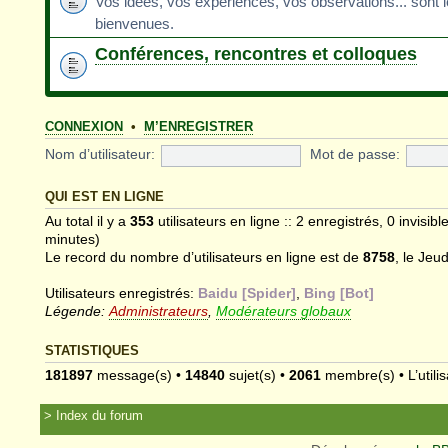
Vos idées, vos expériences, vos observations... sont 
bienvenues.
Conférences, rencontres et colloques
CONNEXION
•
M’ENREGISTRER
Nom d’utilisateur:
Mot de passe:
QUI EST EN LIGNE
Au total il y a
353
utilisateurs en ligne :: 2 enregistrés, 0 invisib
minutes)
Le record du nombre d’utilisateurs en ligne est de
8758
, le Jeu
Utilisateurs enregistrés:
Baidu [Spider]
,
Bing [Bot]
Légende:
Administrateurs
,
Modérateurs globaux
STATISTIQUES
181897
message(s) •
14840
sujet(s) •
2061
membre(s) • L’utilis
Index du forum