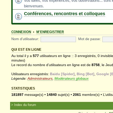
Vos idées, vos expériences, vos observations... sont 
bienvenues.
Conférences, rencontres et colloques
CONNEXION
•
M’ENREGISTRER
Nom d’utilisateur:
Mot de passe:
QUI EST EN LIGNE
Au total il y a
577
utilisateurs en ligne :: 3 enregistrés, 0 invisib
minutes)
Le record du nombre d’utilisateurs en ligne est de
8758
, le Jeu
Utilisateurs enregistrés:
Baidu [Spider]
,
Bing [Bot]
,
Google [B
Légende:
Administrateurs
,
Modérateurs globaux
STATISTIQUES
181897
message(s) •
14840
sujet(s) •
2061
membre(s) • L’utilis
Index du forum