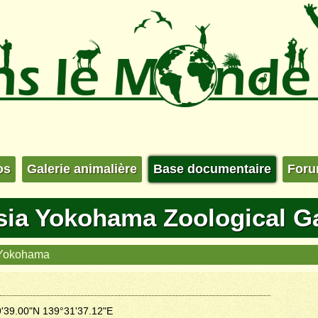
os
Galerie animalière
Base documentaire
For
sia Yokohama Zoological G
Yokohama
'39.00"N 139°31'37.12"E