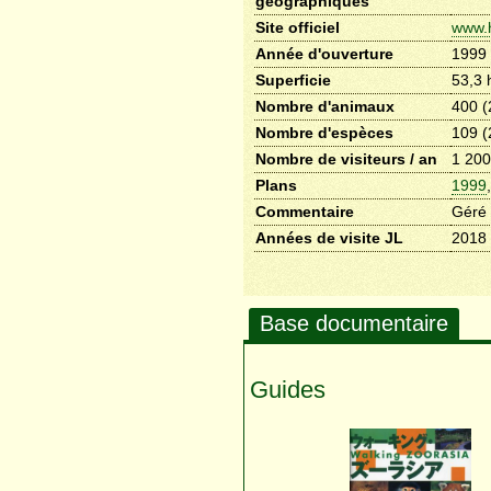
géographiques
Site officiel
www.h
Année d'ouverture
1999
Superficie
53,3 
Nombre d'animaux
400 (
Nombre d'espèces
109 (
Nombre de visiteurs / an
1 200
Plans
1999
Commentaire
Géré 
Années de visite JL
2018
Base documentaire
Guides