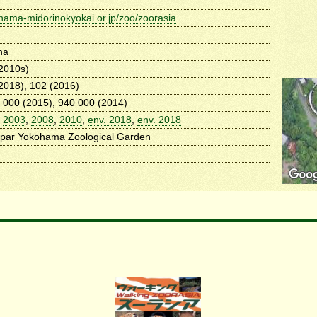
ama-midorinokyokai.or.jp/zoo/zoorasia
ha
2010s)
2018), 102 (2016)
 000 (2015), 940 000 (2014)
,
2003
,
2008
,
2010
,
env. 2018
,
env. 2018
par Yokohama Zoological Garden