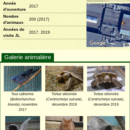
Année
2017
d'ouverture
Nombre
200 (2017)
d'animaux
Années de
2017, 2019
visite JL
Galerie animalière
Toui catherine
Tortue sillonnée
Tortue sillonnée
(
Bolborhynchus
(
Centrochelys sulcata
),
(
Centrochelys sulcata
),
lineola
), novembre
décembre 2019
décembre 2019
2017