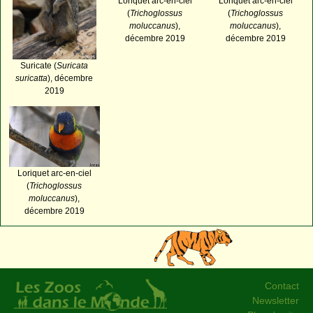
Loriquet arc-en-ciel
Loriquet arc-en-ciel
(
Trichoglossus
(
Trichoglossus
moluccanus
),
moluccanus
),
décembre 2019
décembre 2019
Suricate (
Suricata
suricatta
), décembre
2019
Loriquet arc-en-ciel
(
Trichoglossus
moluccanus
),
décembre 2019
Contact
Newsletter