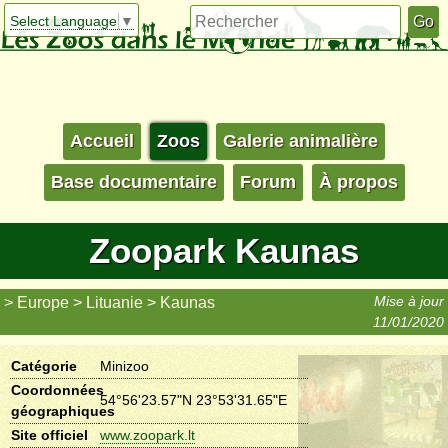
Select Language
▼
Accueil
Zoos
Galerie animalière
Base documentaire
Forum
À propos
Zoopark Kaunas
Mise à jour
Europe
Lituanie
Kaunas
11/01/2020
Catégorie
Minizoo
Coordonnées
54°56'23.57"N 23°53'31.65"E
géographiques
Site officiel
www.zoopark.lt