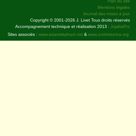
Plan du site
Mentions légales
Journal des mises à jour
Copyright © 2001-2026 J. Livet Tous droits réservés
Accompagnement technique et réalisation 2013 :
JojabaPro
Sites associés :
www.asianelephant.net
&
www.zoohistorica.org