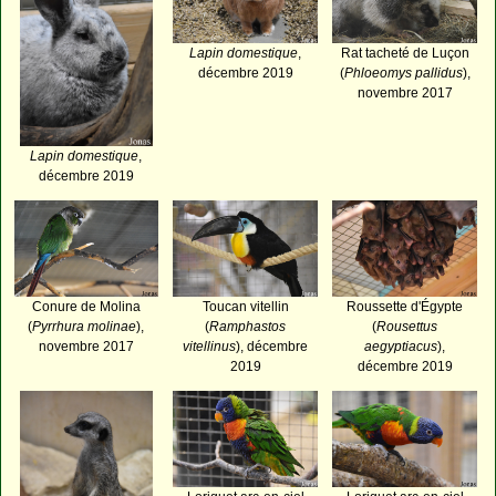
Lapin domestique
,
Rat tacheté de Luçon
décembre 2019
(
Phloeomys pallidus
),
novembre 2017
Lapin domestique
,
décembre 2019
Conure de Molina
Toucan vitellin
Roussette d'Égypte
(
Pyrrhura molinae
),
(
Ramphastos
(
Rousettus
novembre 2017
vitellinus
), décembre
aegyptiacus
),
2019
décembre 2019