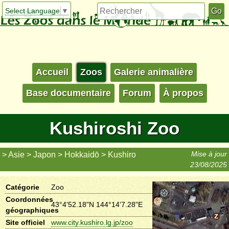
Select Language
▼
Accueil
Zoos
Galerie animalière
Base documentaire
Forum
À propos
Kushiroshi Zoo
Mise à jour
Asie
Japon
Hokkaidō
Kushiro
23/08/2025
Catégorie
Zoo
Coordonnées
43°4'52.18"N 144°14'7.28"E
géographiques
Site officiel
www.city.kushiro.lg.jp/zoo